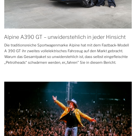
Alpine A390 GT – unwiderstehlich in jeder Hinsicht
Die traditionsreiche Sportwagenmarke Alpine hat mit dem Fastback-Modell
A 390 GT ihr zweites vollelektrisches Fahrzeug auf den Markt gebracht.
Warum das Gesamtpaket so unwiderstehlich ist, dass selbst eingefleischte
„Petrolheads“ schwärmen werden, er„fahren" Sie in diesem Bericht.