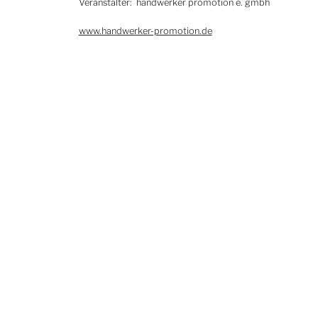
Veranstalter: handwerker promotion e. gmbh
www.handwerker-promotion.de
r
i
,
n
r
n
e
r