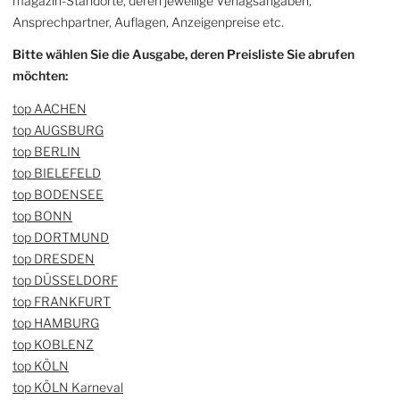
magazin-Standorte, deren jeweilige Verlagsangaben,
Ansprechpartner, Auflagen, Anzeigenpreise etc.
Bitte wählen Sie die Ausgabe, deren Preisliste Sie abrufen
möchten:
top AACHEN
top AUGSBURG
top BERLIN
top BIELEFELD
top BODENSEE
top BONN
top DORTMUND
top DRESDEN
top DÜSSELDORF
top FRANKFURT
top HAMBURG
top KOBLENZ
top KÖLN
top KÖLN Karneval