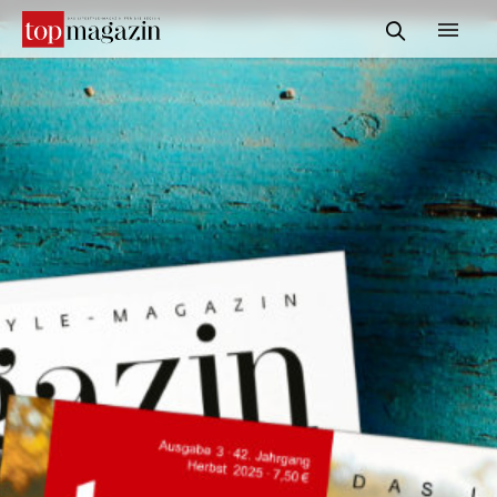
START
REDAKTION
INFORMATIONEN
SERVICE & MEDIADATEN
KONTAKT
SUCHE