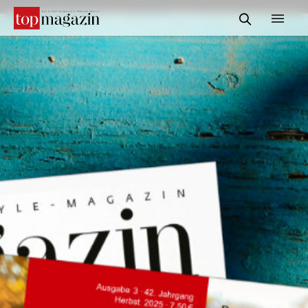
START
REDAKTION
INFORMATIONEN
SERVICE & MEDIADATEN
KONTAKT
SUCHE