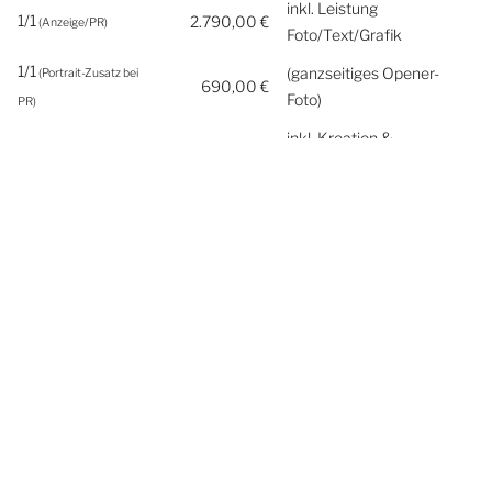
inkl. Leistung
1/1
2.790,00 €
(Anzeige/PR)
Foto/Text/Grafik
1/1
(ganzseitiges Opener-
(Portrait-Zusatz bei
690,00 €
Foto)
PR)
inkl. Kreation &
1/2
1.790,00 €
(Anzeige)
Gestaltung
inkl. Kreation &
1/3
1.390,00 €
(Anzeige)
Gestaltung
nur in Rubrik: top
GastroGuide 1/2
1.090,00 €
Genuss
nur in Rubrik: top
GastroGuide 1/4
690,00 €
Genuss
Beilagen/Beihefter
210,00 €
Preis pro 1.000 x
Termine
Karnevalsausgabe