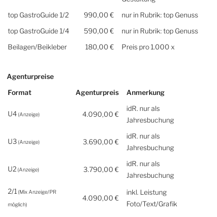
top GastroGuide 1/2
990,00 €
nur in Rubrik: top Genuss
top GastroGuide 1/4
590,00 €
nur in Rubrik: top Genuss
Beilagen/Beikleber
180,00 €
Preis pro 1.000 x
Agenturpreise
Format
Agenturpreis
Anmerkung
idR. nur als
U4
4.090,00 €
(Anzeige)
Jahresbuchung
idR. nur als
U3
3.690,00 €
(Anzeige)
Jahresbuchung
idR. nur als
U2
3.790,00 €
(Anzeige)
Jahresbuchung
2/1
inkl. Leistung
(Mix Anzeige/PR
4.090,00 €
Foto/Text/Grafik
möglich)