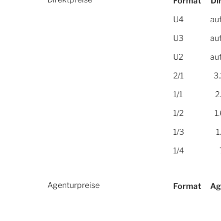
Format
Di
U4
au
U3
au
U2
au
2/1
3
1/1
2
1/2
1
1/3
1
1/4
Agenturpreise
Format
Ag
U4
a