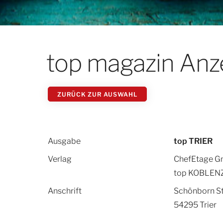
top magazin Anz
ZURÜCK ZUR AUSWAHL
Ausgabe
top TRIER
Verlag
ChefEtage 
top KOBLENZ
Anschrift
Schönborn Str
54295 Trier