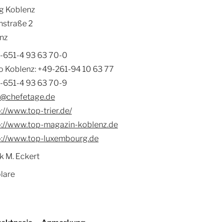
g Koblenz
nstraße 2
nz
-651-4 93 63 70-0
o Koblenz: +49-261-94 10 63 77
-651-4 93 63 70-9
o@chefetage.de
://www.top-trier.de/
p://www.top-magazin-koblenz.de
p://www.top-luxembourg.de
k M. Eckert
lare