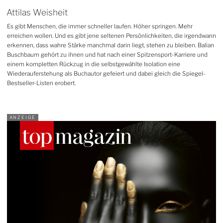
Attilas Weisheit
Es gibt Menschen, die immer schneller laufen. Höher springen. Mehr
erreichen wollen. Und es gibt jene seltenen Persönlichkeiten, die irgendwann
erkennen, dass wahre Stärke manchmal darin liegt, stehen zu bleiben. Balian
Buschbaum gehört zu ihnen und hat nach einer Spitzensport-Karriere und
einem kompletten Rückzug in die selbstgewählte Isolation eine
Wiederauferstehung als Buchautor gefeiert und dabei gleich die Spiegel-
Bestseller-Listen erobert.