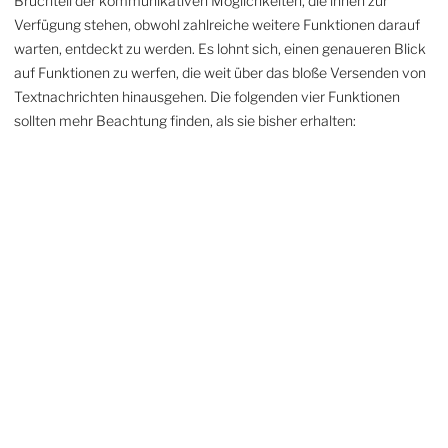
Bruchteil der kommuni­kativen Möglichkeiten, die ihnen zur
Verfügung stehen, obwohl zahlreiche weitere Funktionen darauf
warten, entdeckt zu werden. Es lohnt sich, einen genaueren Blick
auf Funktionen zu werfen, die weit über das bloße Versenden von
Text­nach­richten hinausgehen. Die folgenden vier Funktionen
sollten mehr Beachtung finden, als sie bisher erhalten:
1. Bildschirm­freigabe in Messenger-Apps:
WhatsApp und Telegram ermöglichen Bild­schirm­teilen bei
Videoanrufen – ideal für technische Hilfe oder gemeinsame
Planung.
2. Fokus- und Zeitplanmodi:
Kommuni­kationskanäle zeitweise stumm­schalten schützt die
Konzentration; automatische Antworten informieren über
Rückmeldezeiten.
3. Live-Standort-Teilung:
Bietet Sicherheit auf Reisen und erleichtert Treffen ohne ständige