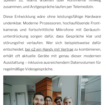
Spielen zu, Teams arbeiten über Kontinente hinweg
zusammen, und Arztgespräche laufen per Telemedizin.
Diese Entwicklung wäre ohne leistungs­fähige Hardware
undenkbar. Moderne Prozessoren, hoch­auf­lösende Front­
kameras und fortschrittliche Mikrofone mit Geräusch­
unter­drückung sorgen dafür, dass Gespräche klar und
störungsfrei verlaufen. Wer sich beispiels­weise dafür
entscheidet,
bei o2 ein Handy mit Vertrag
zu kombinieren,
erhält oft aktuelle Geräte mit genau dieser modernen
Ausstattung – inklusive ausreich­endem Datenvolumen für
regelmäßige Videogespräche.