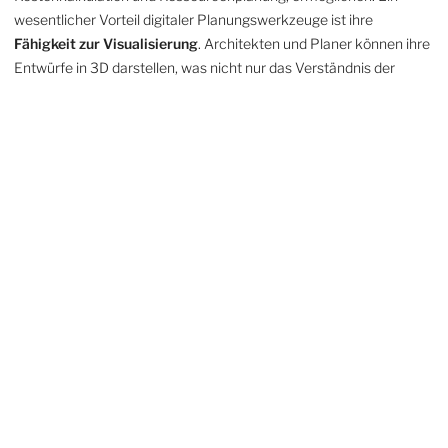
wesentlicher Vorteil digitaler Planungswerkzeuge ist ihre
Fähigkeit zur Visualisierung
. Architekten und Planer können ihre
Entwürfe in 3D darstellen, was nicht nur das Verständnis der
Projekte verbessert, sondern auch die Kommunikation mit
Auftraggebern und Teammitgliedern erleichtert. Diese
Visualisierungen helfen dabei, mögliche Probleme frühzeitig zu
erkennen und zu beheben, lange bevor der Bau beginnt. Darüber
hinaus fördern digitale Tools die Kollaboration. Cloud-basierte
Plattformen ermöglichen es Teams, in Echtzeit
zusammenzuarbeiten, unabhängig von ihrem physischen
Standort. Änderungen an Plänen können sofort geteilt und
diskutiert werden, was den Entscheidungsprozess beschleunigt
und die Projektlaufzeit verkürzt. Die
Effizienzsteigerung
durch
digitale Planungswerkzeuge ist ebenfalls bemerkenswert. Durch
die Automatisierung wiederkehrender Aufgaben, wie die
Berechnung von Materialkosten oder die Erstellung von
Zeitplänen, können Planer ihre Zeit auf kreativere und
strategischere Aspekte des Projekts konzentrieren. Dies führt zu