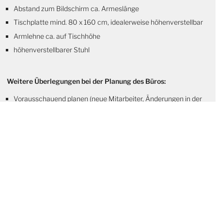
Abstand zum Bildschirm ca. Armeslänge
Tischplatte mind. 80 x 160 cm, idealerweise höhenverstellbar
Armlehne ca. auf Tischhöhe
höhenverstellbarer Stuhl
Weitere Überlegungen bei der Planung des Büros:
Vorausschauend planen (neue Mitarbeiter, Änderungen in der
Unternehmensstruktur)
Ergonomische Aspekte berücksichtigen (Prävention statt
Spätfolgen)
Wohlfühlfaktor Arbeitsplatz (höhere Motivation)
Mehrfachnutzung von Raumlösungen bei Bedarf
Moderne Kommunikationszonen schaffen
Hybrides und mobiles Arbeiten berücksichtigen