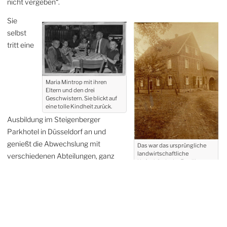
nicht vergeben“.
Sie
selbst
tritt eine
Maria Mintrop mit ihren
Eltern und den
drei
Geschwistern. Sie blickt auf
eine tolle
Kindheit zurück.
Ausbildung im Steigenberger
Parkhotel in Düsseldorf an und
genießt die Abwechslung mit
Das war das ursprüngliche
landwirtschaftliche
verschiedenen Abteilungen, ganz
Hofgebäude der Familie am
unterschiedlichen Gästen oder
Schwarzensteinweg, 1967
wurde es Raub des Feuers.
großen Festen im Industrieclub. Die
junge Frau bekommt das Angebot, nach Genf zu gehen, freut sich
riesig, „weil ich immer schon in die weite Welt hinauswollte“. Doch
da bittet sie der Vater nach Hause zurück, die Mutter ist schwer