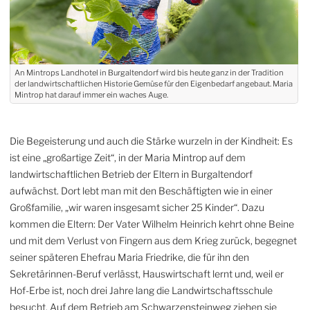
An Mintrops Landhotel in Burgaltendorf wird bis heute ganz in der Tradition
der landwirtschaftlichen Historie Gemüse für den Eigenbedarf angebaut. Maria
Mintrop hat darauf immer ein waches Auge.
Die Begeisterung und auch die Stärke wurzeln in der Kindheit: Es
ist eine „großartige Zeit“, in der Maria Mintrop auf dem
landwirtschaftlichen Betrieb der Eltern in Burgaltendorf
aufwächst. Dort lebt man mit den Beschäftigten wie in einer
Großfamilie, „wir waren insgesamt sicher 25 Kinder“. Dazu
kommen die Eltern: Der Vater Wilhelm Heinrich kehrt ohne Beine
und mit dem Verlust von Fingern aus dem Krieg zurück, begegnet
seiner späteren Ehefrau Maria Friedrike, die für ihn den
Sekretärinnen-Beruf verlässt, Hauswirtschaft lernt und, weil er
Hof-Erbe ist, noch drei Jahre lang die Landwirtschaftsschule
besucht. Auf dem Betrieb am Schwarzensteinweg ziehen sie