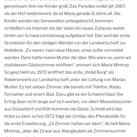
gemeinsam ihre vier Kinder groß.
Das Paradies endet jäh 1967,
als der Hof niederbrennt, da ist Maria gerade 11 Jahre alt. Die
Kinder werden bei Verwandten untergebracht, kommen
schließlich ins Internat, bis der Vater ein neues Zuhause weiter
hinten am Schwarzensteinweg aufgebaut hat. Das wird der erste
Grundstein für den stetigen Wandel von der Landwirtschaft zur
Hotellerie. „Es waren zwei neue Häuser, eines sollte vermietet
werden. Dann hatte meine Mutter die Idee: Wie wäre es, wenn wir
stattdessen Gästezimmer eröffnen“, erinnert sich Maria Mintrop.
So geschieht es, 1970 eröffnet das erste „Hotel Burg“ als
Nebenerwerb zur Landwirtschaft unter der Leitung von Marias
Mutter. Es hat sieben Zimmer, alle bereits mit Telefon, Radio,
Fernseher und einem Bad. Dazu gibt es ein Schwimmbad. Der
Erfolg lässt nicht lange auf sich warten, vor allem Messebesucher
aus Düsseldorf und Köln kommen als Gäste. Schnell wird das
Hotel zu klein, schon 1972 folgt der Umbau des Pferdestalls für
die erste Erweiterung. „13 Zimmer hatten wir dann“, lächelt Maria
Mintrop, „aber die 13 war aus Aberglauben als Zimmernummer