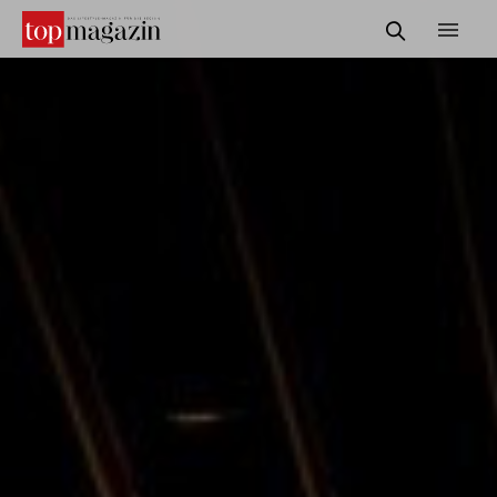
START
REDAKTION
INFORMATIONEN
SERVICE & MEDIADATEN
KONTAKT
SUCHE